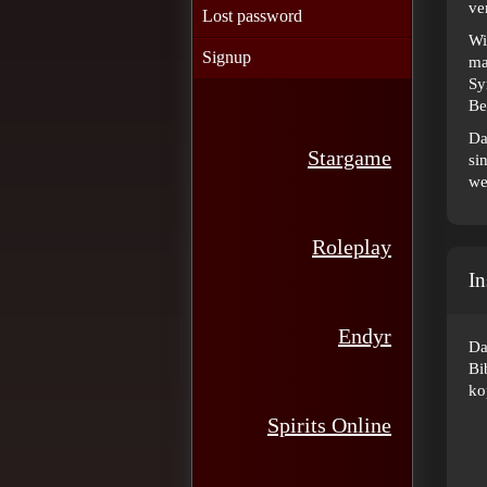
ve
Lost password
Wi
Signup
ma
Sy
Be
Da
Stargame
si
we
Roleplay
In
Endyr
Da
Bi
ko
Spirits Online