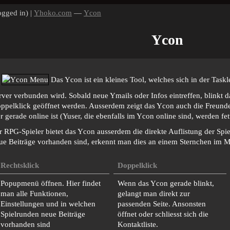
ogged in) |
Yhoko.com
—
Ycon
Ycon
Das Ycon ist ein kleines Tool, welches sich in der Taskl
rver verbunden wird. Sobald neue Ymails oder Infos eintreffen, blinkt
ppelklick geöffnet werden. Ausserdem zeigt das Ycon auch die Freundeli
r gerade online ist (Yuser, die ebenfalls im Ycon online sind, werden fett
r RPG-Spieler bietet das Ycon ausserdem die direkte Auflistung der Sp
ue Beiträge vorhanden sind, erkennt man dies an einem Sternchen im 
Rechtsklick
Doppelklick
Popupmenü öffnen. Hier findet
Wenn das Ycon gerade blinkt,
man alle Funktionen,
gelangt man direkt zur
Einstellungen und in welchen
passenden Seite. Ansonsten
Spielrunden neue Beiträge
öffnet oder schliesst sich die
vorhanden sind
Kontaktliste.