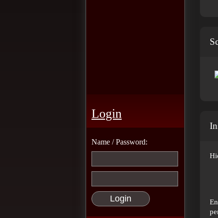
Sc
Login
In
Name / Password:
Hi
En
pe