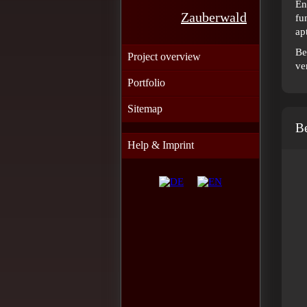
En
Zauberwald
fu
ap
Be
Project overview
ve
Portfolio
Sitemap
B
Help & Imprint