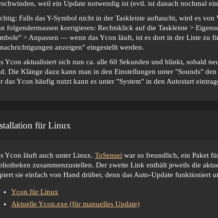
rschwinden, weil ein Update notwendig ist (evtl. ist danach nochmal ein
chtig: Falls das Y-Symbol nicht in der Taskleiste auftaucht, wird es v
n folgendermassen korrigieren: Rechtsklick auf die Taskleiste > Eigens
mbole" > Anpassen — wenn das Ycon läuft, ist es dort in der Liste zu 
nachrichtigungen anzeigen" eingestellt werden.
s Ycon aktualisiert sich nun ca. alle 60 Sekunden und blinkt, sobald n
nd. Die Klänge dazu kann man in den Einstellungen unter "Sounds" d
r das Ycon häufig nutzt kann es unter "System" in den Autostart eintrag
stallation für Linux
s Ycon läuft auch unter Linux.
ToSensei
war so freundlich, ein Paket fü
bliotheken zusammenzustellen. Der zweite Link enthält jeweils die aktue
piert sie einfach von Hand drüber, denn das Auto-Update funktioniert un
Ycon für Linux
Aktuelle Ycon.exe (für manuelles Update)