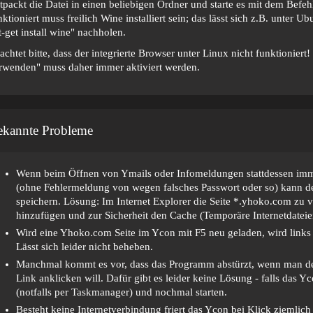
tpackt die Datei in einen beliebigen Ordner und starte es mit dem Befe
nktioniert muss freilich Wine installiert sein; das lässt sich z.B. unter 
t-get install wine" nachholen.
achtet bitte, dass der integrierte Browser unter Linux nicht funktionier
rwenden" muss daher immer aktiviert werden.
ekannte Probleme
Wenn beim Öffnen von Ymails oder Infomeldungen stattdessen imm
(ohne Fehlermeldung von wegen falsches Passwort oder so) kann de
speichern. Lösung: Im Internet Explorer die Seite *.yhoko.com zu
hinzufügen und zur Sicherheit den Cache (Temporäre Internetdateie
Wird eine Yhoko.com Seite im Ycon mit F5 neu geladen, wird links 
Lässt sich leider nicht beheben.
Manchmal kommt es vor, dass das Programm abstürzt, wenn man de
Link anklicken will. Dafür gibt es leider keine Lösung - falls das Yc
(notfalls per Taskmanager) und nochmal starten.
Besteht keine Internetverbindung friert das Ycon bei Klick ziemlich