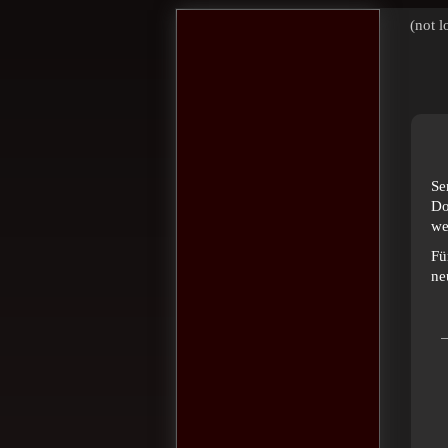
(not l
Se
Do
we
Fü
ne