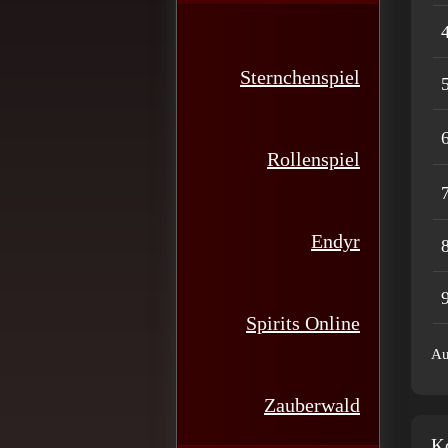
4
Sternchenspiel
5
6
Rollenspiel
7
Endyr
8
9
Spirits Online
Au
Zauberwald
K