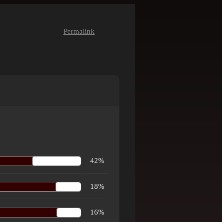
Permalink
42%
18%
16%