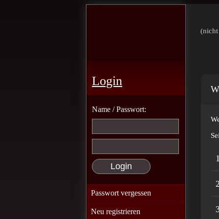
(nicht
Login
We
Name / Passwort:
We
Se
1
2
Passwort vergessen
3
Neu registrieren