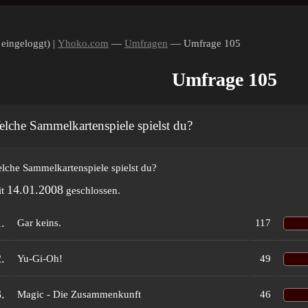
 eingeloggt) |
Yhoko.com
—
Umfragen
— Umfrage 105
Umfrage 105
lche Sammelkartenspiele spielst du?
lche Sammelkartenspiele spielst du?
14.01.2008
it
geschlossen.
.
Gar keins.
117
.
Yu-Gi-Oh!
49
.
Magic - Die Zusammenkunft
46