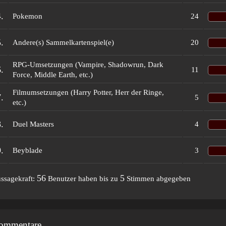
.
Pokemon
24
.
Andere(s) Sammelkartenspiel(e)
20
RPG-Umsetzungen (Vampire, Shadowrun, Dark
.
11
Force, Middle Earth, etc.)
Filmumsetzungen (Harry Potter, Herr der Ringe,
.
5
etc.)
.
Duel Masters
4
.
Beyblade
3
56
5
ssagekraft:
Benutzer haben bis zu
Stimmen abgegeben
ommentare