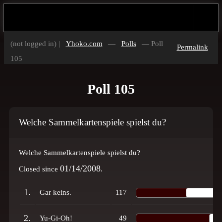
(not logged in) |
Yhoko.com
—
Polls
— Poll
Permalink
105
Poll 105
Welche Sammelkartenspiele spielst du?
Welche Sammelkartenspiele spielst du?
01/14/2008
Closed since
.
1.
Gar keins.
117
2.
Yu-Gi-Oh!
49