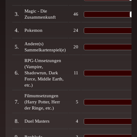
Magic - Die
3.
46
Zusammenkunft
4.
Pokemon
24
Andere(s)
5.
20
Sammelkartenspiel(e)
RPG-Umsetzungen
(Vampire,
6.
Shadowrun, Dark
11
Force, Middle Earth,
etc.)
Filmumsetzungen
7.
(Harry Potter, Herr
5
der Ringe, etc.)
8.
Duel Masters
4