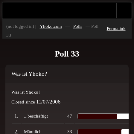
(not logged in) |
Yhoko.com
—
Polls
— Poll
Permalink
33
Poll 33
Was ist Yhoko?
Was ist Yhoko?
11/07/2006
Closed since
.
1.
...beschäftigt
47
2.
Männlich
33