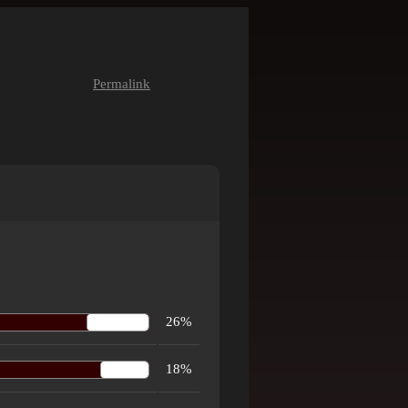
Permalink
26%
18%