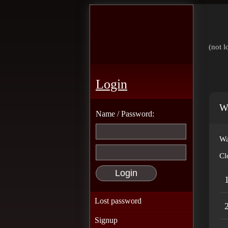
(not l
Login
Wa
Name / Password:
Wa
Cl
1
Lost password
2
Signup