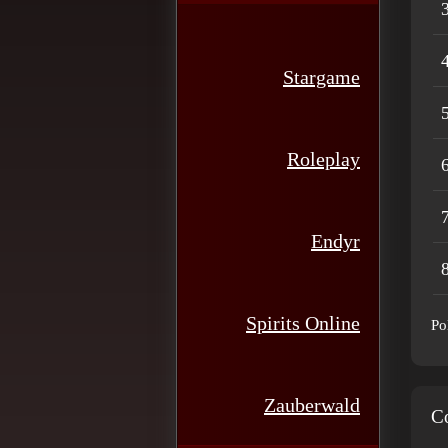
3
4
Stargame
5
Roleplay
6
7
Endyr
8
Spirits Online
Po
Zauberwald
C