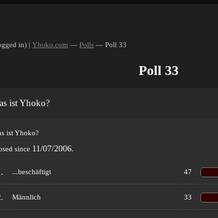
ogged in) |
Yhoko.com
—
Polls
— Poll 33
Poll 33
s ist Yhoko?
s ist Yhoko?
11/07/2006
osed since
.
.
...beschäftigt
47
.
Männlich
33