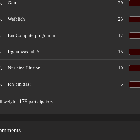
.
Gott
29
.
Weiblich
23
.
Ein Computerprogramm
17
.
Irgendwas mit Y
15
.
Nur eine Illusion
10
.
Ich bin das!
5
179
ll weight:
participators
omments