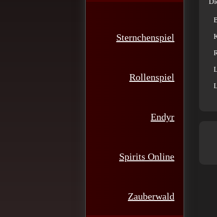
Di
Sternchenspiel
R
L
Rollenspiel
L
Endyr
Spirits Online
Zauberwald