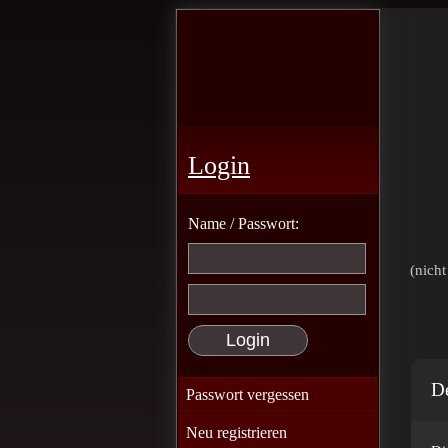
Login
Name / Passwort:
(nicht
De
Passwort vergessen
Neu registrieren