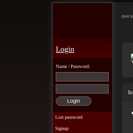
(not l
Login
Name / Password:
In
Lost password
Signup