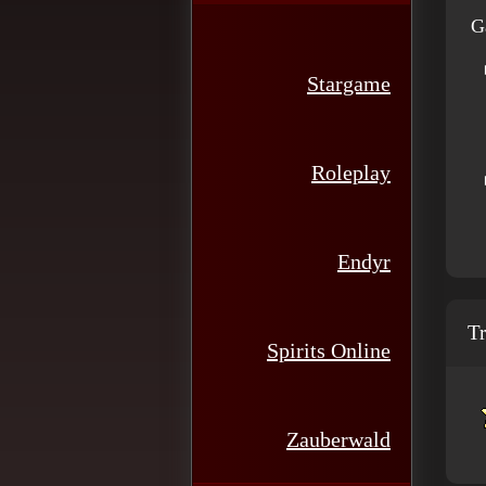
G
Stargame
Roleplay
Endyr
Tr
Spirits Online
Zauberwald