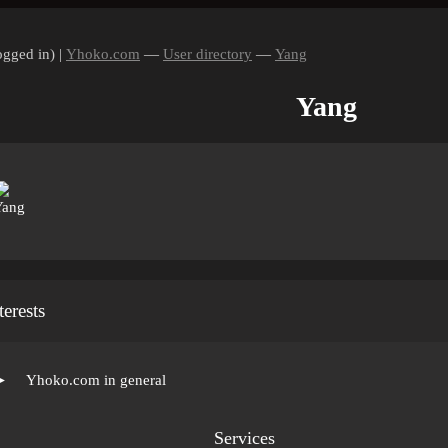
ogged in) |
Yhoko.com
—
User directory
—
Yang
Yang
terests
►
Yhoko.com in general
Services