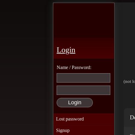
Login
Name / Password:
(not l
De
Lost password
Signup