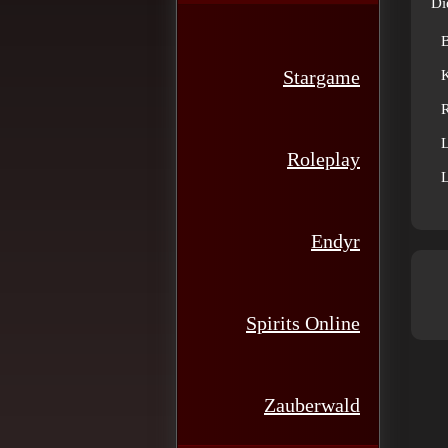
Di
Stargame
R
L
Roleplay
L
Endyr
Spirits Online
Zauberwald