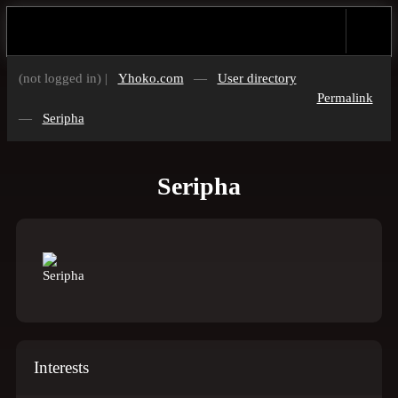
(not logged in) |
Yhoko.com
—
User directory
Permalink
—
Seripha
Seripha
Interests