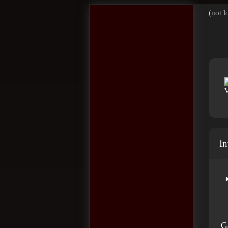
(not l
In
G