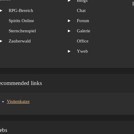
►
Blogs
►
RPG-Bereich
Chat
Spirits Online
►
Forum
Sternchenspiel
►
Galerie
►
Zauberwald
Office
►
Yweb
ecommended links
Visitenkatze
ebs