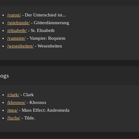
/varon/
- Der Unterschied ist...
/spielrunde/
- Götterdämmerung
/elisabeth/
- St. Elisabeth
/vampire/
- Vampire: Requiem
/wesenheiten/
- Wesenheiten
logs
/clark/
- Clark
/khronos/
- Khronos
/mea/
- Mass Effect: Andromeda
/fuchs/
- Tilde.