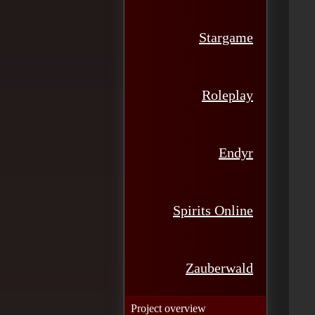
Stargame
Roleplay
Endyr
Spirits Online
Zauberwald
Project overview