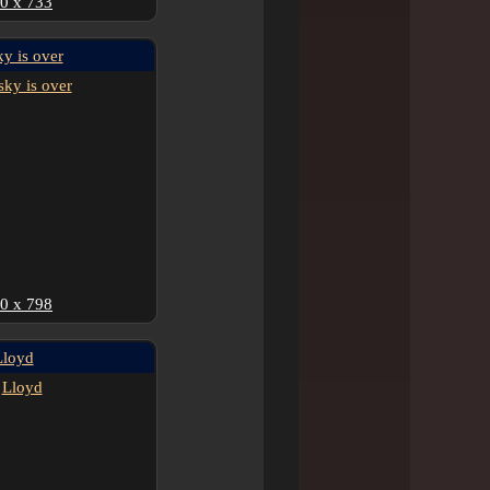
0 x 733
ky is over
0 x 798
Lloyd