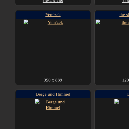
1364 x 769
126
Yem'zek
the s
950 x 889
120
Berge und Himmel