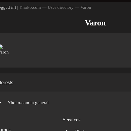
ogged in) |
Yhoko.com
—
User directory
—
Varon
Varon
terests
►
Yhoko.com in general
Services
ames