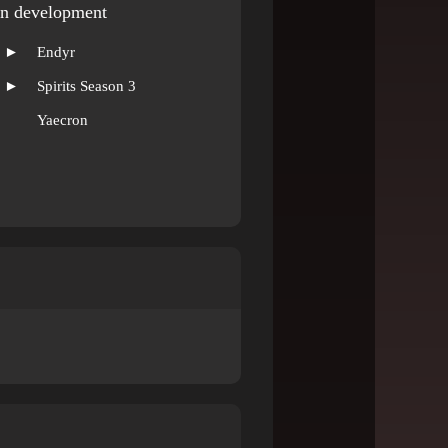
In development
►
Endyr
►
Spirits Season 3
Yaecron