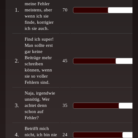
meine Fehler
1.
meistens, aber
70
wenn ich sie
finde, korrigier
ich sie auch.
Find ich super!
Man sollte erst
gar keine
Beiträge mehr
2.
45
schreiben
können, wenn
sie so voller
Fehlern sind.
Naja, irgendwie
unnötig. Wer
3.
achtet denn
35
schon auf
Fehler?
Betrifft mich
4.
nicht, ich bin nie
24