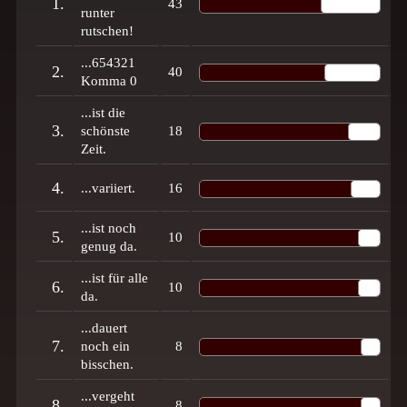
1.
43
2
runter
rutschen!
...654321
2.
40
2
Komma 0
...ist die
3.
schönste
18
1
Zeit.
4.
...variiert.
16
9
...ist noch
5.
10
6
genug da.
...ist für alle
6.
10
6
da.
...dauert
7.
noch ein
8
5
bisschen.
...vergeht
8.
8
5