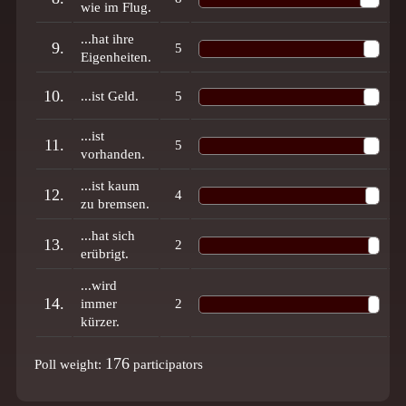
wie im Flug.
...hat ihre
9.
5
3
Eigenheiten.
10.
...ist Geld.
5
3
...ist
11.
5
3
vorhanden.
...ist kaum
12.
4
2
zu bremsen.
...hat sich
13.
2
1
erübrigt.
...wird
14.
immer
2
1
kürzer.
176
Poll weight:
participators