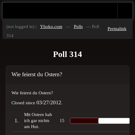
(not logged in) |
Yhoko.com
—
Polls
— Poll
Permalink
314
Poll 314
Wie feierst du Ostern?
Wie feierst du Ostern?
03/27/2012
Closed since
.
Mit Ostern hab
1.
ich gar nichts
15
am Hut.