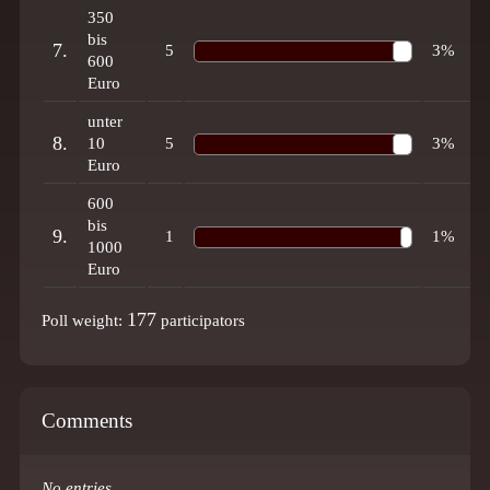
350
bis
7.
5
3%
600
Euro
unter
8.
10
5
3%
Euro
600
bis
9.
1
1%
1000
Euro
177
Poll weight:
participators
Comments
No entries.