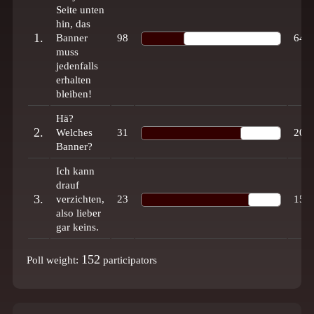
Seite unten
hin, das
1.
Banner
98
64%
muss
jedenfalls
erhalten
bleiben!
Hä?
2.
Welches
31
20%
Banner?
Ich kann
drauf
3.
verzichten,
23
15%
also lieber
gar keins.
152
Poll weight:
participators