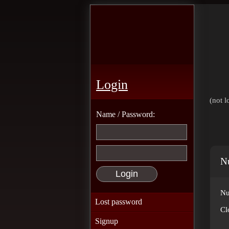
Login
(not l
Name / Password:
Nu
Nu
Lost password
Cl
Signup