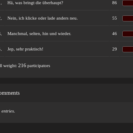
.
Hä, was bringt die überhaupt?
86
.
Nein, ich klicke oder lade anders neu.
55
.
Manchmal, selten, hin und wieder.
46
.
Jep, sehr praktisch!
29
216
ll weight:
participators
omments
 entries.