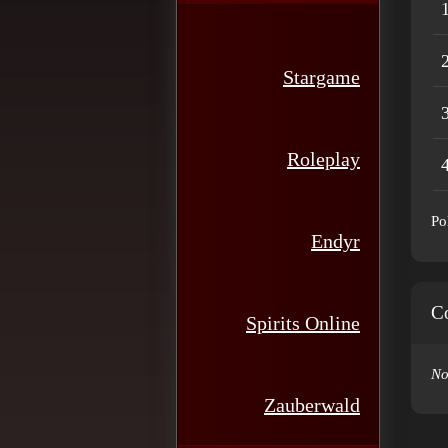
1
2
Stargame
3
Roleplay
4
Po
Endyr
C
Spirits Online
No
Zauberwald