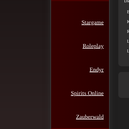
Di
Stargame
R
L
Roleplay
L
Endyr
Spirits Online
Zauberwald