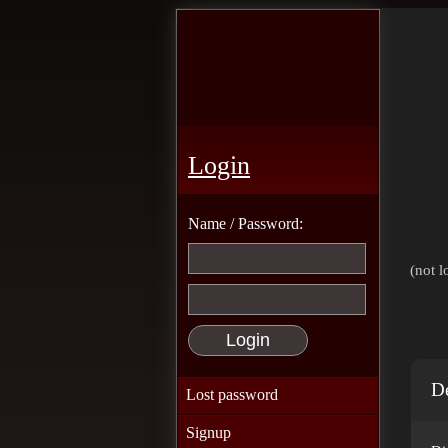
Login
Name / Password:
(not l
De
Lost password
Signup