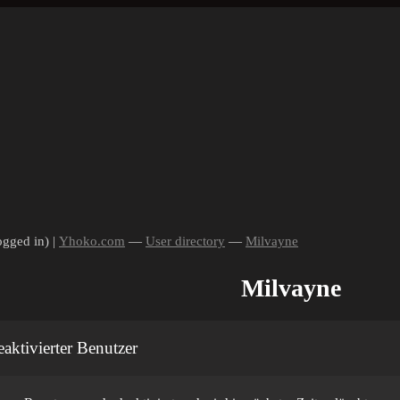
ogged in) |
Yhoko.com
—
User directory
—
Milvayne
Milvayne
aktivierter Benutzer