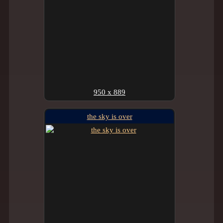
950 x 889
the sky is over