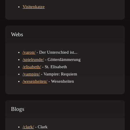
Visitenkatze
Webs
/varon/
- Der Unterschied ist...
/spielrunde/
- Götterdämmerung
/elisabeth/
- St. Elisabeth
/vampire/
- Vampire: Requiem
/wesenheiten/
- Wesenheiten
Blogs
/clark/
- Clark