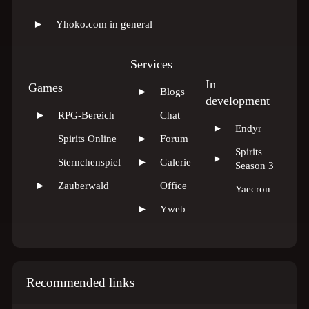
►
Yhoko.com in general
Services
In
Games
►
Blogs
development
►
RPG-Bereich
Chat
►
Endyr
Spirits Online
►
Forum
Spirits
►
Sternchenspiel
►
Galerie
Season 3
►
Zauberwald
Office
Yaecron
►
Yweb
Recommended links